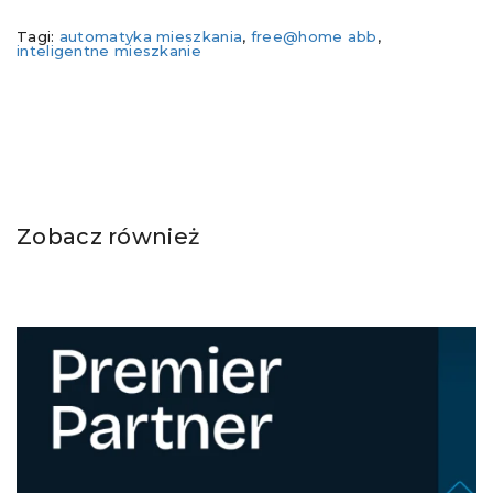
Tagi:
automatyka mieszkania
,
free@home abb
,
inteligentne mieszkanie
Zobacz również