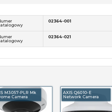
Numer
02364-001
katalogowy
Numer
02364-021
katalogowy
IS M3057-PLR Mk
AXIS Q6010-E
 Dome Camera
Network Camera