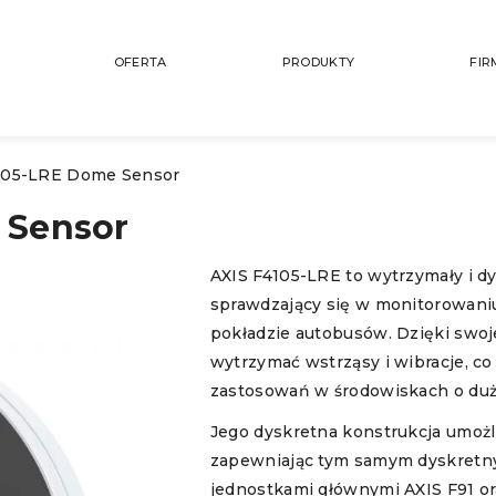
OFERTA
PRODUKTY
FIR
105-LRE Dome Sensor
 Sensor
AXIS F4105-LRE to wytrzymały i d
sprawdzający się w monitorowaniu
pokładzie autobusów. Dzięki swojej
wytrzymać wstrząsy i wibracje, c
zastosowań w środowiskach o duży
Jego dyskretna konstrukcja umożli
zapewniając tym samym dyskretny 
jednostkami głównymi AXIS F91 or