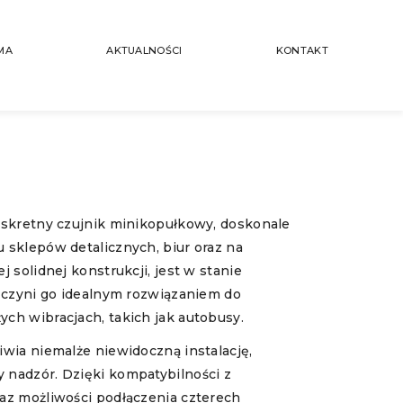
MA
AKTUALNOŚCI
KONTAKT
yskretny czujnik minikopułkowy, doskonale
 sklepów detalicznych, biur oraz na
 solidnej konstrukcji, jest w stanie
o czyni go idealnym rozwiązaniem do
ch wibracjach, takich jak autobusy.
wia niemalże niewidoczną instalację,
nadzór. Dzięki kompatybilności z
az możliwości podłączenia czterech