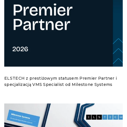
ELSTECH z prestiżowym statusem Premier Partner i
specjalizacją VMS Specialist od Milestone Systems